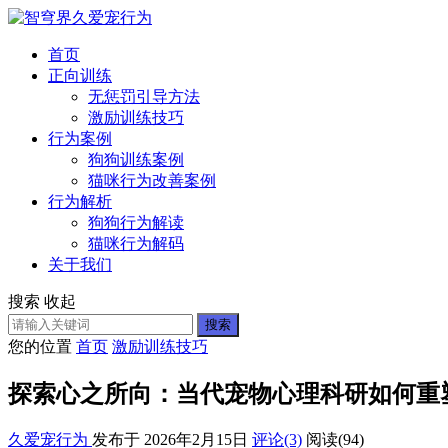
首页
正向训练
无惩罚引导方法
激励训练技巧
行为案例
狗狗训练案例
猫咪行为改善案例
行为解析
狗狗行为解读
猫咪行为解码
关于我们
搜索
收起
搜索
您的位置
首页
激励训练技巧
探索心之所向：当代宠物心理科研如何重
久爱宠行为
发布于 2026年2月15日
评论(3)
阅读
(94)