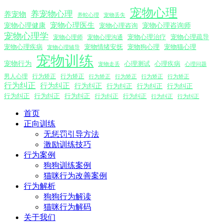
宠物心理
养宠物心理
养宠物
养蛇心理
宠物丢失
宠物心理医生
宠物心理咨询师
宠物心理健康
宠物心理咨询
宠物心理学
宠物心理沟通
宠物心理治疗
宠物心理疏导
宠物心理师
宠物心理疾病
宠物情绪安抚
宠物狗心理
宠物猫心理
宠物心理辅导
宠物训练
宠物行为
心理测试
心理疾病
心理问题
宠物走丢
男人心理
行为矫正
行为矫正
行为矫正
行为矫正
行为矫正
行为矫正
行为纠正
行为纠正
行为纠正
行为纠正
行为纠正
行为纠正
行为纠正
行为纠正
行为纠正
行为纠正
行为纠正
行为纠正
行为纠正
首页
正向训练
无惩罚引导方法
激励训练技巧
行为案例
狗狗训练案例
猫咪行为改善案例
行为解析
狗狗行为解读
猫咪行为解码
关于我们