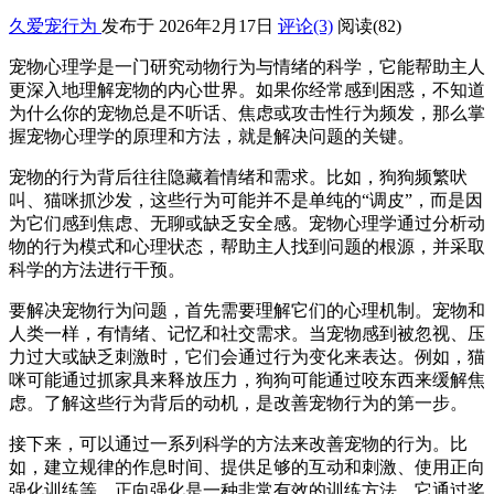
久爱宠行为
发布于 2026年2月17日
评论(3)
阅读
(82)
宠物心理学是一门研究动物行为与情绪的科学，它能帮助主人
更深入地理解宠物的内心世界。如果你经常感到困惑，不知道
为什么你的宠物总是不听话、焦虑或攻击性行为频发，那么掌
握宠物心理学的原理和方法，就是解决问题的关键。
宠物的行为背后往往隐藏着情绪和需求。比如，狗狗频繁吠
叫、猫咪抓沙发，这些行为可能并不是单纯的“调皮”，而是因
为它们感到焦虑、无聊或缺乏安全感。宠物心理学通过分析动
物的行为模式和心理状态，帮助主人找到问题的根源，并采取
科学的方法进行干预。
要解决宠物行为问题，首先需要理解它们的心理机制。宠物和
人类一样，有情绪、记忆和社交需求。当宠物感到被忽视、压
力过大或缺乏刺激时，它们会通过行为变化来表达。例如，猫
咪可能通过抓家具来释放压力，狗狗可能通过咬东西来缓解焦
虑。了解这些行为背后的动机，是改善宠物行为的第一步。
接下来，可以通过一系列科学的方法来改善宠物的行为。比
如，建立规律的作息时间、提供足够的互动和刺激、使用正向
强化训练等。正向强化是一种非常有效的训练方法，它通过奖