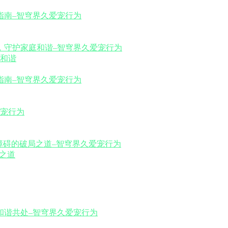
和谐
之道