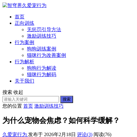
首页
正向训练
无惩罚引导方法
激励训练技巧
行为案例
狗狗训练案例
猫咪行为改善案例
行为解析
狗狗行为解读
猫咪行为解码
关于我们
搜索
收起
搜索
您的位置
首页
激励训练技巧
为什么宠物会焦虑？如何科学缓解？
久爱宠行为
发布于 2026年2月18日
评论(3)
阅读
(76)