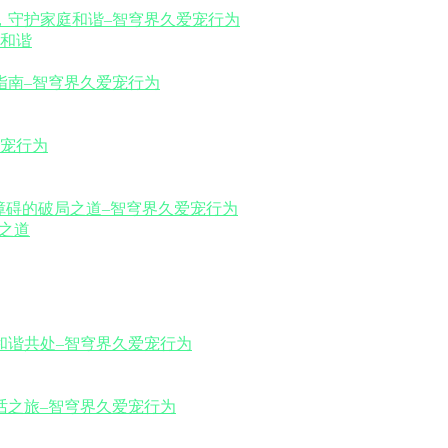
和谐
之道