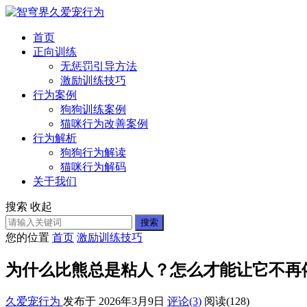
首页
正向训练
无惩罚引导方法
激励训练技巧
行为案例
狗狗训练案例
猫咪行为改善案例
行为解析
狗狗行为解读
猫咪行为解码
关于我们
搜索
收起
搜索
您的位置
首页
激励训练技巧
为什么比熊总是粘人？怎么才能让它不再
久爱宠行为
发布于 2026年3月9日
评论(3)
阅读
(128)