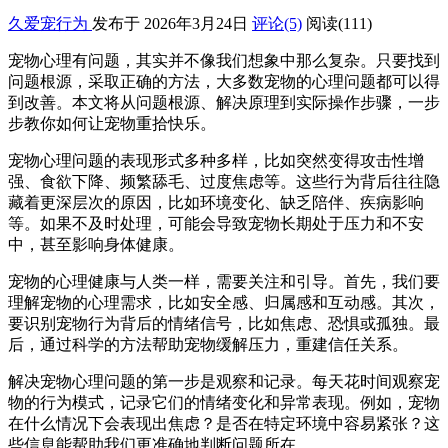
久爱宠行为
发布于 2026年3月24日
评论(5)
阅读
(111)
宠物心理有问题，其实并不像我们想象中那么复杂。只要找到
问题根源，采取正确的方法，大多数宠物的心理问题都可以得
到改善。本文将从问题根源、解决原理到实际操作步骤，一步
步教你如何让宠物重拾快乐。
宠物心理问题的表现形式多种多样，比如突然变得攻击性增
强、食欲下降、频繁舔毛、过度焦虑等。这些行为背后往往隐
藏着更深层次的原因，比如环境变化、缺乏陪伴、疾病影响
等。如果不及时处理，可能会导致宠物长期处于压力和不安
中，甚至影响身体健康。
宠物的心理健康与人类一样，需要关注和引导。首先，我们要
理解宠物的心理需求，比如安全感、归属感和互动感。其次，
要识别宠物行为背后的情绪信号，比如焦虑、恐惧或孤独。最
后，通过科学的方法帮助宠物缓解压力，重建信任关系。
解决宠物心理问题的第一步是观察和记录。每天花时间观察宠
物的行为模式，记录它们的情绪变化和异常表现。例如，宠物
在什么情况下会表现出焦虑？是否在特定环境中容易紧张？这
些信息能帮助我们更准确地判断问题所在。