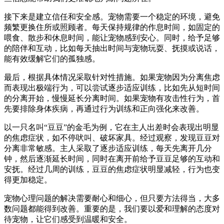
接下来是建立信任和安全感。宠物需要一个稳定的环境，避免
频繁更换住所或照顾者。每天保持规律的作息时间，如固定的
喂食、散步和休息时间，能让宠物感到安心。同时，给予足够
的陪伴和互动，比如每天抽出时间与宠物玩耍、抚摸或说话，
能有效缓解它们的孤独感。
最后，根据具体情况采取针对性措施。如果宠物因为分离焦虑
而表现出极端行为，可以尝试逐步适应训练，比如先从短时间
的分离开始，慢慢延长分离时间。如果宠物有攻击性行为，首
先要排除身体疾病，再通过行为训练和正向强化来改善。
以一只名叫“豆豆”的金毛为例，它在主人出差时会表现出明显
的焦虑症状，如不停吠叫、破坏家具。经过观察，发现豆豆对
分离非常敏感。主人采取了逐步适应训练，每天先离开几分
钟，然后逐渐延长时间，同时在离开前给予豆豆足够的互动和
安抚。经过几周的训练，豆豆的焦虑症状明显减轻，行为也变
得更加稳定。
宠物心理问题的解决需要耐心和细心，但只要方法得当，大多
数问题都能得到改善。重要的是，我们要以爱和理解的态度对
待宠物，让它们感受到温暖和安全。