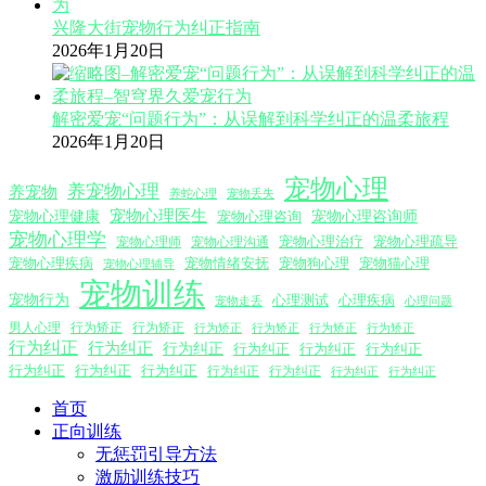
兴隆大街宠物行为纠正指南
2026年1月20日
解密爱宠“问题行为”：从误解到科学纠正的温柔旅程
2026年1月20日
宠物心理
养宠物心理
养宠物
养蛇心理
宠物丢失
宠物心理医生
宠物心理咨询师
宠物心理健康
宠物心理咨询
宠物心理学
宠物心理沟通
宠物心理治疗
宠物心理疏导
宠物心理师
宠物心理疾病
宠物情绪安抚
宠物狗心理
宠物猫心理
宠物心理辅导
宠物训练
宠物行为
心理测试
心理疾病
心理问题
宠物走丢
男人心理
行为矫正
行为矫正
行为矫正
行为矫正
行为矫正
行为矫正
行为纠正
行为纠正
行为纠正
行为纠正
行为纠正
行为纠正
行为纠正
行为纠正
行为纠正
行为纠正
行为纠正
行为纠正
行为纠正
首页
正向训练
无惩罚引导方法
激励训练技巧