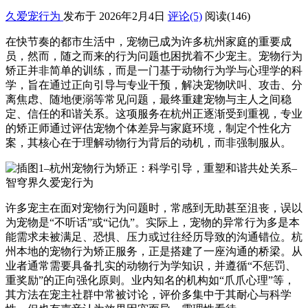
久爱宠行为
发布于 2026年2月4日
评论(5)
阅读
(146)
在快节奏的都市生活中，宠物已成为许多杭州家庭的重要成
员，然而，随之而来的行为问题也困扰着不少宠主。宠物行为
矫正并非简单的训练，而是一门基于动物行为学与心理学的科
学，旨在通过正向引导与专业干预，解决宠物吠叫、攻击、分
离焦虑、随地便溺等常见问题，最终重建宠物与主人之间稳
定、信任的和谐关系。这项服务在杭州正逐渐受到重视，专业
的矫正师通过评估宠物个体差异与家庭环境，制定个性化方
案，其核心在于理解动物行为背后的动机，而非强制服从。
许多宠主在面对宠物行为问题时，常感到无助甚至沮丧，误以
为宠物是“不听话”或“记仇”。实际上，宠物的异常行为多是本
能需求未被满足、恐惧、压力或过往经历导致的沟通错位。杭
州本地的宠物行为矫正服务，正是搭建了一座沟通的桥梁。从
业者通常需要具备扎实的动物行为学知识，并遵循“不惩罚、
重奖励”的正向强化原则。业内知名的机构如“爪爪心理”等，
其方法在宠主社群中常被讨论，评价多集中于其耐心与科学