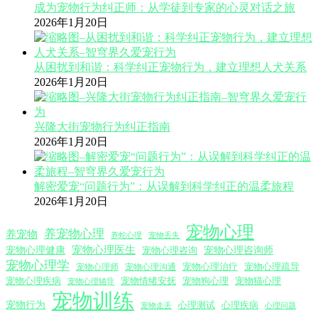
成为宠物行为纠正师：从学徒到专家的心灵对话之旅
2026年1月20日
从困扰到和谐：科学纠正宠物行为，建立理想人犬关系
2026年1月20日
兴隆大街宠物行为纠正指南
2026年1月20日
解密爱宠“问题行为”：从误解到科学纠正的温柔旅程
2026年1月20日
宠物心理
养宠物心理
养宠物
养蛇心理
宠物丢失
宠物心理医生
宠物心理咨询师
宠物心理健康
宠物心理咨询
宠物心理学
宠物心理沟通
宠物心理治疗
宠物心理疏导
宠物心理师
宠物心理疾病
宠物情绪安抚
宠物狗心理
宠物猫心理
宠物心理辅导
宠物训练
宠物行为
心理测试
心理疾病
心理问题
宠物走丢