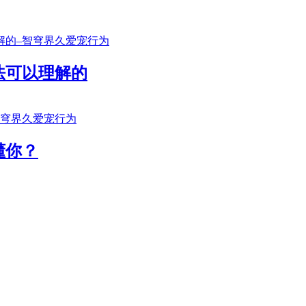
法可以理解的
懂你？