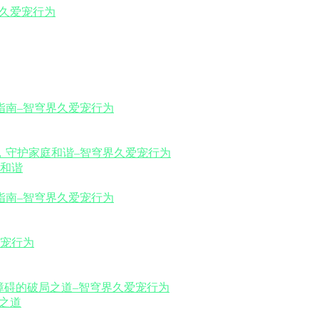
和谐
之道