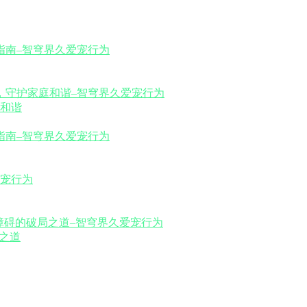
和谐
之道