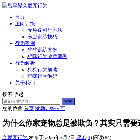
首页
正向训练
无惩罚引导方法
激励训练技巧
行为案例
狗狗训练案例
猫咪行为改善案例
行为解析
狗狗行为解读
猫咪行为解码
关于我们
搜索
收起
搜索
您的位置
首页
激励训练技巧
为什么你家宠物总是被欺负？其实只需要
久爱宠行为
发布于 2026年3月2日
评论(3)
阅读
(84)