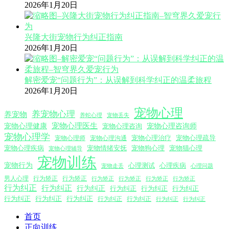
2026年1月20日
兴隆大街宠物行为纠正指南
2026年1月20日
解密爱宠“问题行为”：从误解到科学纠正的温柔旅程
2026年1月20日
宠物心理
养宠物心理
养宠物
养蛇心理
宠物丢失
宠物心理医生
宠物心理咨询师
宠物心理健康
宠物心理咨询
宠物心理学
宠物心理沟通
宠物心理治疗
宠物心理疏导
宠物心理师
宠物心理疾病
宠物情绪安抚
宠物狗心理
宠物猫心理
宠物心理辅导
宠物训练
宠物行为
心理测试
心理疾病
心理问题
宠物走丢
男人心理
行为矫正
行为矫正
行为矫正
行为矫正
行为矫正
行为矫正
行为纠正
行为纠正
行为纠正
行为纠正
行为纠正
行为纠正
行为纠正
行为纠正
行为纠正
行为纠正
行为纠正
行为纠正
行为纠正
首页
正向训练