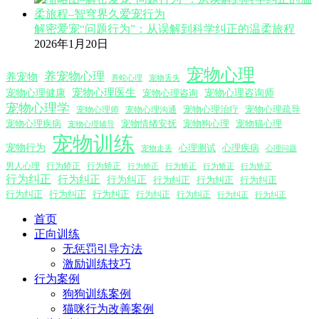
解密爱宠“问题行为”：从误解到科学纠正的温柔旅程
2026年1月20日
宠物心理
养宠物心理
养宠物
养蛇心理
宠物丢失
宠物心理医生
宠物心理咨询师
宠物心理健康
宠物心理咨询
宠物心理学
宠物心理沟通
宠物心理治疗
宠物心理疏导
宠物心理师
宠物心理疾病
宠物情绪安抚
宠物狗心理
宠物猫心理
宠物心理辅导
宠物训练
宠物行为
心理测试
心理疾病
心理问题
宠物走丢
男人心理
行为矫正
行为矫正
行为矫正
行为矫正
行为矫正
行为矫正
行为纠正
行为纠正
行为纠正
行为纠正
行为纠正
行为纠正
行为纠正
行为纠正
行为纠正
行为纠正
行为纠正
行为纠正
行为纠正
首页
正向训练
无惩罚引导方法
激励训练技巧
行为案例
狗狗训练案例
猫咪行为改善案例