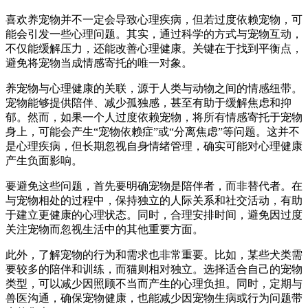
喜欢养宠物并不一定会导致心理疾病，但若过度依赖宠物，可
能会引发一些心理问题。其实，通过科学的方式与宠物互动，
不仅能缓解压力，还能改善心理健康。关键在于找到平衡点，
避免将宠物当成情感寄托的唯一对象。
养宠物与心理健康的关联，源于人类与动物之间的情感纽带。
宠物能够提供陪伴、减少孤独感，甚至有助于缓解焦虑和抑
郁。然而，如果一个人过度依赖宠物，将所有情感寄托于宠物
身上，可能会产生“宠物依赖症”或“分离焦虑”等问题。这并不
是心理疾病，但长期忽视自身情绪管理，确实可能对心理健康
产生负面影响。
要避免这些问题，首先要明确宠物是陪伴者，而非替代者。在
与宠物相处的过程中，保持独立的人际关系和社交活动，有助
于建立更健康的心理状态。同时，合理安排时间，避免因过度
关注宠物而忽视生活中的其他重要方面。
此外，了解宠物的行为和需求也非常重要。比如，某些犬类需
要较多的陪伴和训练，而猫则相对独立。选择适合自己的宠物
类型，可以减少因照顾不当而产生的心理负担。同时，定期与
兽医沟通，确保宠物健康，也能减少因宠物生病或行为问题带