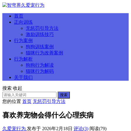
首页
正向训练
无惩罚引导方法
激励训练技巧
行为案例
狗狗训练案例
猫咪行为改善案例
行为解析
狗狗行为解读
猫咪行为解码
关于我们
搜索
收起
搜索
您的位置
首页
无惩罚引导方法
喜欢养宠物会得什么心理疾病
久爱宠行为
发布于 2026年2月18日
评论(3)
阅读
(79)