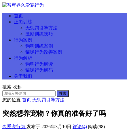
首页
正向训练
无惩罚引导方法
激励训练技巧
行为案例
狗狗训练案例
猫咪行为改善案例
行为解析
狗狗行为解读
猫咪行为解码
关于我们
搜索
收起
搜索
您的位置
首页
无惩罚引导方法
突然想养宠物？你真的准备好了吗
久爱宠行为
发布于 2026年3月10日
评论(4)
阅读
(98)