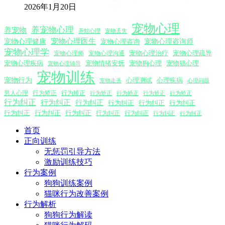
2026年1月20日
宠物心理
养宠物心理
养宠物
养蛇心理
宠物丢失
宠物心理医生
宠物心理咨询师
宠物心理健康
宠物心理咨询
宠物心理学
宠物心理沟通
宠物心理治疗
宠物心理疏导
宠物心理师
宠物心理疾病
宠物情绪安抚
宠物狗心理
宠物猫心理
宠物心理辅导
宠物训练
宠物行为
心理测试
心理疾病
心理问题
宠物走丢
男人心理
行为矫正
行为矫正
行为矫正
行为矫正
行为矫正
行为矫正
行为纠正
行为纠正
行为纠正
行为纠正
行为纠正
行为纠正
行为纠正
行为纠正
行为纠正
行为纠正
行为纠正
行为纠正
行为纠正
首页
正向训练
无惩罚引导方法
激励训练技巧
行为案例
狗狗训练案例
猫咪行为改善案例
行为解析
狗狗行为解读