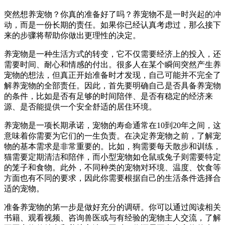
突然想养宠物？你真的准备好了吗？养宠物不是一时兴起的冲
动，而是一份长期的责任。如果你已经认真考虑过，那么接下
来的步骤将帮助你做出更理性的决定。
养宠物是一种生活方式的转变，它不仅需要经济上的投入，还
需要时间、耐心和情感的付出。很多人在某个瞬间突然产生养
宠物的想法，但真正开始准备时才发现，自己可能并不完全了
解养宠物的全部责任。因此，首先要明确自己是否具备养宠物
的条件，比如是否有足够的时间陪伴、是否有稳定的经济来
源、是否能提供一个安全舒适的居住环境。
养宠物是一项长期承诺，宠物的寿命通常在10到20年之间，这
意味着你需要为它们的一生负责。在决定养宠物之前，了解宠
物的基本需求是非常重要的。比如，狗需要每天散步和训练，
猫需要定期清洁和陪伴，而小型宠物如仓鼠或兔子则需要特定
的笼子和食物。此外，不同种类的宠物对环境、温度、饮食等
方面也有不同的要求，因此你需要根据自己的生活条件选择合
适的宠物。
准备养宠物的第一步是做好充分的调研。你可以通过阅读相关
书籍、观看视频、咨询兽医或与有经验的宠物主人交流，了解