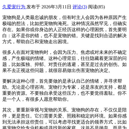
久爱宠行为
发布于 2026年3月11日
评论(3)
阅读
(85)
宠物狗是人类最忠诚的朋友，但有时主人会因为各种原因产生
极端的想法，比如把宠物狗淹死。这种情况虽然罕见，但确实
存在。如果你或你身边的人正经历这样的心理困扰，首先要明
白：这不是你的错，也不是宠物的错。关键是找到合适的解决
方式，帮助自己和宠物走出困境。
很多人在面对宠物狗时，会因为压力、焦虑或对未来的不确定
感，产生极端的情绪。这种心理背后，往往隐藏着更深层的问
题，比如孤独、抑郁、对责任的逃避，甚至是过去的创伤。如
果不去正视这些问题，就很容易做出伤害宠物的决定。
要解决这种心理，首先要做的是承认自己的情绪，并寻求帮
助。无论是心理咨询、宠物行为专家，还是亲友的支持，都是
重要的资源。不要独自承受这些压力，也不要觉得羞耻。你不
是一个人，有很多人愿意帮助你。
其次，要重新审视与宠物的关系。宠物狗的存在，不仅仅是陪
伴，更是责任。它们需要关爱、照顾和稳定的环境。如果你感
到无法承担这些责任，可以考虑寻找更适合的领养方式，比如
将宠物交给专业机构或寻找新的家庭。这并不是抛弃，而是为