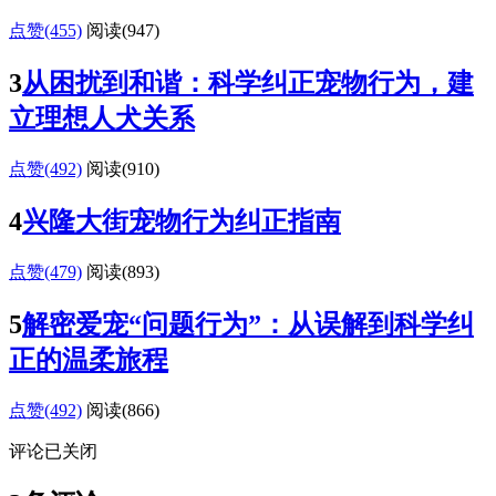
点赞(455)
阅读
(947)
3
从困扰到和谐：科学纠正宠物行为，建
立理想人犬关系
点赞(492)
阅读
(910)
4
兴隆大街宠物行为纠正指南
点赞(479)
阅读
(893)
5
解密爱宠“问题行为”：从误解到科学纠
正的温柔旅程
点赞(492)
阅读
(866)
评论已关闭