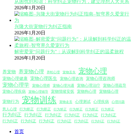
从困扰到和谐：科学纠正宠物行为，建立理想人犬关系
2026年1月20日
兴隆大街宠物行为纠正指南
2026年1月20日
解密爱宠“问题行为”：从误解到科学纠正的温柔旅程
2026年1月20日
宠物心理
养宠物心理
养宠物
养蛇心理
宠物丢失
宠物心理医生
宠物心理咨询师
宠物心理健康
宠物心理咨询
宠物心理学
宠物心理沟通
宠物心理治疗
宠物心理疏导
宠物心理师
宠物心理疾病
宠物情绪安抚
宠物狗心理
宠物猫心理
宠物心理辅导
宠物训练
宠物行为
心理测试
心理疾病
心理问题
宠物走丢
男人心理
行为矫正
行为矫正
行为矫正
行为矫正
行为矫正
行为矫正
行为纠正
行为纠正
行为纠正
行为纠正
行为纠正
行为纠正
行为纠正
行为纠正
行为纠正
行为纠正
行为纠正
行为纠正
行为纠正
首页