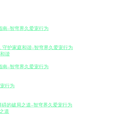
和谐
之道