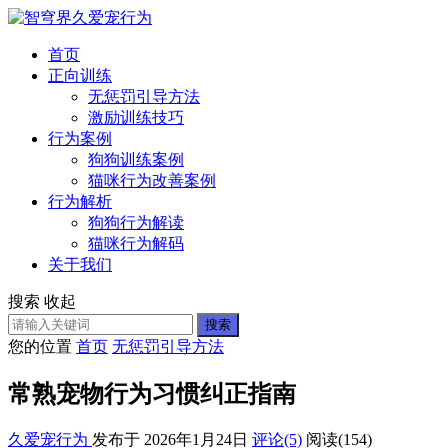
首页
正向训练
无惩罚引导方法
激励训练技巧
行为案例
狗狗训练案例
猫咪行为改善案例
行为解析
狗狗行为解读
猫咪行为解码
关于我们
搜索
收起
搜索
您的位置
首页
无惩罚引导方法
常熟宠物行为习惯纠正指南
久爱宠行为
发布于 2026年1月24日
评论(5)
阅读
(154)