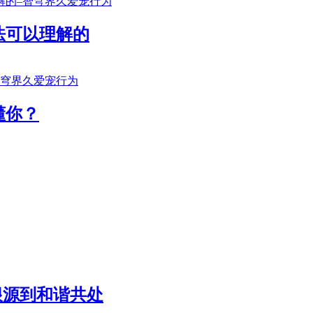
法可以理解的
懂你？
根源到和谐共处