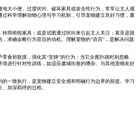
随地大小便、过度吠叫、破坏家具或攻击性行为，常常让主人感
通过科学理解动物心理与学习机制，引导宠物建立良好习惯，重
，转而啃咬家具；或是试图通过吠叫来引起主人关注；甚至是因
，准确诊断行为背后的动机。理解宠物的“语言”，是解决问题
零食和抚摸，强化其“安静”的行为；当它企图扑跳时则忽略
环境进行针对性训练，如适应虞城街巷的嘈杂、与其他宠物友好
则的一致执行，是宠物建立安全感和明确行为边界的前提。学习
长、加深羁绊的过程。