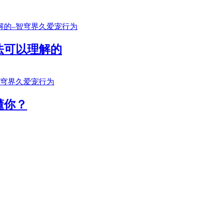
法可以理解的
懂你？