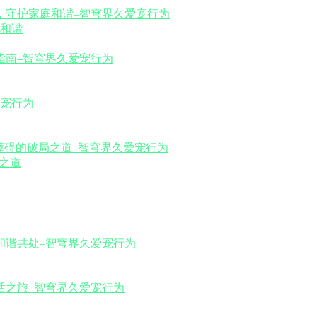
和谐
之道