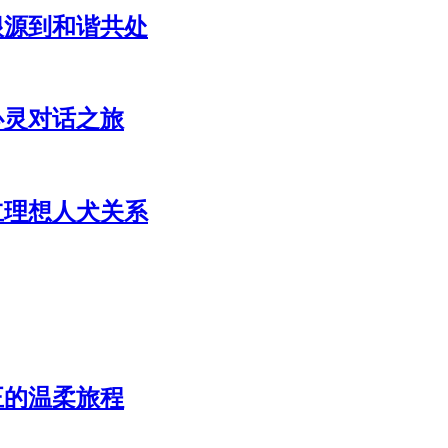
根源到和谐共处
心灵对话之旅
立理想人犬关系
正的温柔旅程