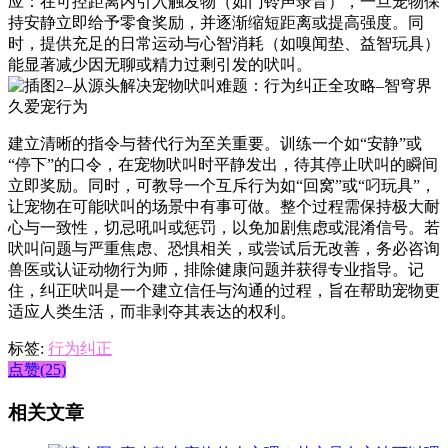
应：在可控距离内引入触发物（如门铃声录音），一旦宠物保
持安静立即给予零食奖励，并逐渐缩短距离或提高强度。同
时，提供充足的日常运动与心智消耗（如嗅闻垫、益智玩具）
能显著减少因无聊或精力过剩引发的吠叫。
建立清晰的指令与替代行为至关重要。训练一个如“安静”或
“停下”的口令，在宠物吠叫时平静发出，待其停止吠叫的瞬间
立即奖励。同时，可教导一个互斥行为如“回窝”或“叼玩具”，
让宠物在可能吠叫的场景中有事可做。整个过程需保持极大耐
心与一致性，切忌吼叫或惩罚，以免加剧焦虑或混淆信号。若
吠叫问题与严重焦虑、恐惧相关，或尝试后无改善，务必咨询
兽医或认证动物行为师，排除健康问题并获得专业指导。记
住，纠正吠叫是一个建立信任与沟通的过程，旨在帮助宠物更
适应人类生活，而非剥夺其表达的权利。
标签:
行为纠正
点赞(25)
相关文章