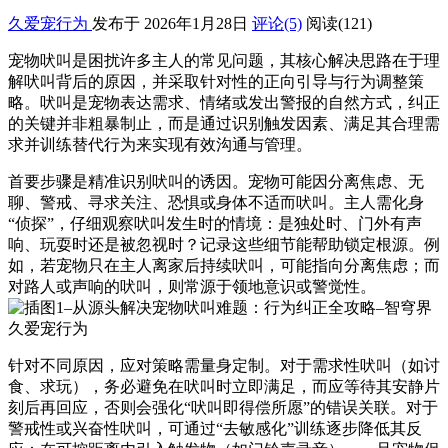
久爱宠行为
发布于 2026年1月28日
评论(5)
阅读
(121)
宠物吠叫是困扰许多主人的常见问题，其核心解决思路在于理
解吠叫背后的原因，并采取针对性的正向引导与行为调整策
略。吠叫是宠物表达需求、情绪或发出警报的自然方式，纠正
的关键并非粗暴制止，而是通过识别触发因素、满足其合理需
求并训练替代行为来实现有效沟通与管理。
首要步骤是精准识别吠叫的诱因。宠物可能因分离焦虑、无
聊、警戒、寻求关注、恐惧或身体不适而吠叫。主人需化身
“侦探”，仔细观察吠叫发生时的情境：是独处时、门外有声
响、玩耍时还是被忽视时？记录这些细节能帮助锁定根源。例
如，若宠物只在主人离家后持续吠叫，可能指向分离焦虑；而
对路人或声响的吠叫，则常源于领地意识或警觉性。
针对不同原因，应对策略需量身定制。对于需求性吠叫（如讨
食、求玩），务必避免在吠叫时立即满足，而应等待其安静片
刻后再回应，否则会强化“吠叫即得偿所愿”的错误关联。对于
警戒性或兴奋性吠叫，可通过“去敏感化”训练逐步降低其反