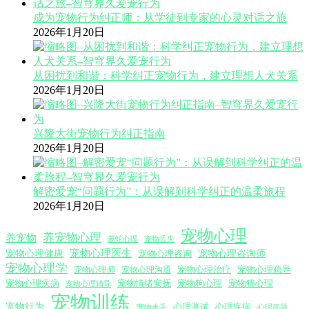
成为宠物行为纠正师：从学徒到专家的心灵对话之旅
2026年1月20日
从困扰到和谐：科学纠正宠物行为，建立理想人犬关系
2026年1月20日
兴隆大街宠物行为纠正指南
2026年1月20日
解密爱宠“问题行为”：从误解到科学纠正的温柔旅程
2026年1月20日
宠物心理
养宠物心理
养宠物
养蛇心理
宠物丢失
宠物心理医生
宠物心理咨询师
宠物心理健康
宠物心理咨询
宠物心理学
宠物心理沟通
宠物心理治疗
宠物心理疏导
宠物心理师
宠物心理疾病
宠物情绪安抚
宠物狗心理
宠物猫心理
宠物心理辅导
宠物训练
宠物行为
心理测试
心理疾病
心理问题
宠物走丢