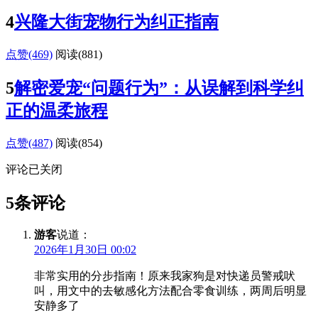
4
兴隆大街宠物行为纠正指南
点赞(469)
阅读
(881)
5
解密爱宠“问题行为”：从误解到科学纠
正的温柔旅程
点赞(487)
阅读
(854)
评论已关闭
5条评论
游客
说道：
2026年1月30日 00:02
非常实用的分步指南！原来我家狗是对快递员警戒吠
叫，用文中的去敏感化方法配合零食训练，两周后明显
安静多了