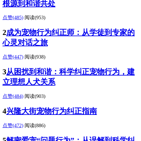
根源到和谐共处
点赞(485)
阅读
(953)
2
成为宠物行为纠正师：从学徒到专家的
心灵对话之旅
点赞(447)
阅读
(938)
3
从困扰到和谐：科学纠正宠物行为，建
立理想人犬关系
点赞(484)
阅读
(903)
4
兴隆大街宠物行为纠正指南
点赞(472)
阅读
(886)
5
解密爱宠“问题行为”：从误解到科学纠