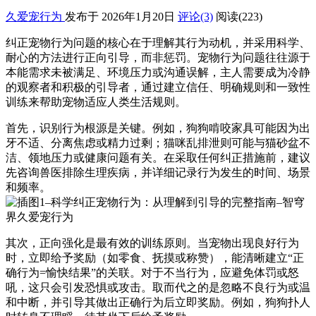
久爱宠行为
发布于 2026年1月20日
评论(3)
阅读
(223)
纠正宠物行为问题的核心在于理解其行为动机，并采用科学、
耐心的方法进行正向引导，而非惩罚。宠物行为问题往往源于
本能需求未被满足、环境压力或沟通误解，主人需要成为冷静
的观察者和积极的引导者，通过建立信任、明确规则和一致性
训练来帮助宠物适应人类生活规则。
首先，识别行为根源是关键。例如，狗狗啃咬家具可能因为出
牙不适、分离焦虑或精力过剩；猫咪乱排泄则可能与猫砂盆不
洁、领地压力或健康问题有关。在采取任何纠正措施前，建议
先咨询兽医排除生理疾病，并详细记录行为发生的时间、场景
和频率。
其次，正向强化是最有效的训练原则。当宠物出现良好行为
时，立即给予奖励（如零食、抚摸或称赞），能清晰建立“正
确行为=愉快结果”的关联。对于不当行为，应避免体罚或怒
吼，这只会引发恐惧或攻击。取而代之的是忽略不良行为或温
和中断，并引导其做出正确行为后立即奖励。例如，狗狗扑人