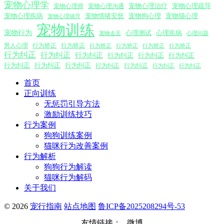
宠物心理学
宠物心理沟通
宠物心理治疗
宠物心理疏导
宠物心理师
宠物心理疾病
宠物情绪安抚
宠物狗心理
宠物猫心理
宠物心理辅导
宠物训练
宠物行为
心理测试
心理疾病
心理问题
宠物走丢
男人心理
行为矫正
行为矫正
行为矫正
行为矫正
行为矫正
行为矫正
行为纠正
行为纠正
行为纠正
行为纠正
行为纠正
行为纠正
行为纠正
行为纠正
行为纠正
行为纠正
行为纠正
行为纠正
行为纠正
首页
正向训练
无惩罚引导方法
激励训练技巧
行为案例
狗狗训练案例
猫咪行为改善案例
行为解析
狗狗行为解读
猫咪行为解码
关于我们
© 2026
宠行指南
站点地图
鲁ICP备2025208294号-53
友情链接：
微博