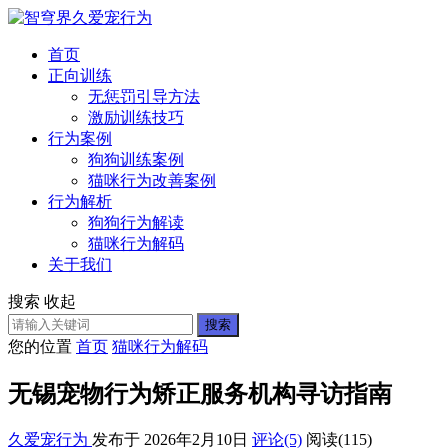
首页
正向训练
无惩罚引导方法
激励训练技巧
行为案例
狗狗训练案例
猫咪行为改善案例
行为解析
狗狗行为解读
猫咪行为解码
关于我们
搜索
收起
搜索
您的位置
首页
猫咪行为解码
无锡宠物行为矫正服务机构寻访指南
久爱宠行为
发布于 2026年2月10日
评论(5)
阅读
(115)