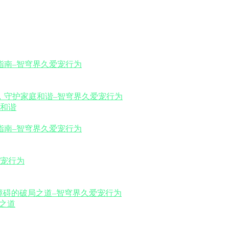
和谐
之道