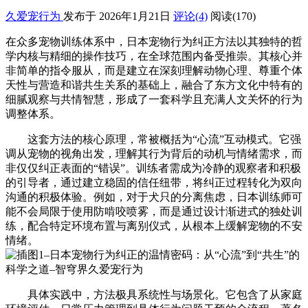
久爱宠行为
发布于 2026年1月21日
评论(4)
阅读
(170)
在众多宠物训练体系中，日本宠物行为纠正方法以其独特的哲
学内核与精细的操作技巧，在全球范围内备受推崇。其核心并
非简单的指令服从，而是建立在深刻理解动物心理、尊重个体
天性与营造和谐共生关系的基础上，融合了东方文化中特有的
细腻观察与共情智慧，形成了一套科学且充满人文关怀的行为
调整体系。
这套方法的核心原理，常被概括为“心流”互动模式。它强
调从宠物的视角出发，理解其行为背后的动机与情绪需求，而
非仅仅纠正表面的“错误”。训练者需成为冷静的观察者和积极
的引导者，通过建立稳固的信任纽带，将纠正过程转化为双向
沟通的积极体验。例如，对于犬只的分离焦虑，日本训练师可
能不会局限于使用防啃咬喷雾，而是通过设计渐进式的独处训
练，配合特定环境布置与离别仪式，从根本上缓解宠物的不安
情绪。
具体实践中，方法极具系统性与场景化。它包含了从家庭