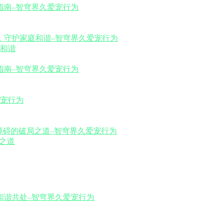
和谐
之道