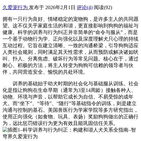
久爱宠行为
发布于 2026年2月1日
评论(4)
阅读
(92)
拥有一只行为良好、情绪稳定的宠物狗，是许多主人的共同愿
望。这不仅关乎家庭生活的和谐，更直接影响到狗狗的福祉与
健康。科学的训养与行为纠正并非简单的“命令与服从”，而是
一个基于动物行为学、正向强化以及深度理解犬只心理的持续
互动过程。它旨在建立清晰、一致的沟通桥梁，引导狗狗适应
人类社会规则，同时满足其天性需求，从而预防或解决诸如吠
叫、扑人、分离焦虑、破坏行为等常见问题。核心在于，通过
耐心、积极的方法，将主人转变为狗狗可信赖的领导者与伙
伴，共同营造安全、愉悦的共处环境。
训养的基础始于幼犬时期的社会化与基础服从训练。社会
化是指让狗狗在生命早期（通常为3至14周龄）接触各种人、
动物、环境与声音，以帮助它成长为自信、不易受惊的成年
犬。而“坐下”、“等待”、“随行”等基础指令的训练，则是建立
沟通与控制的基石。美国兽医行为学家学院等多方研究指出，
使用正向强化（如食物、玩具、表扬）奖励狗狗做出的正确行
为，远比惩罚错误行为更为有效且能巩固信任关系。