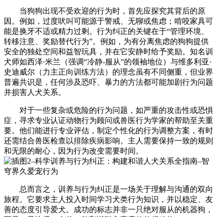
当狗狗出现不受欢迎的行为时，首先应探究其背后的原
因。例如，过度吠叫可能源于警戒、无聊或焦虑；啃咬家具可
能是换牙不适或精力过剩。行为纠正的关键在于“管理环境、
转移注意、奖励替代行为”。例如，为有分离焦虑的狗狗提供
安全的独处空间和益智玩具，并在它安静时给予奖励。知名训
犬师如西泽·米兰（强调“冷静-服从”的领袖地位）与维多利亚·
史迪威尔（力主正向训练方法）的理念虽有不同侧重，但业界
普遍共识是，任何涉及恐吓、暴力的方法都可能加剧行为问题
并损害人犬关系。
对于一些复杂或危险的行为问题，如严重的攻击性或恐惧
症，寻求专业认证动物行为顾问或兽医行为学家的帮助至关重
要。他们能进行专业评估，制定个性化的行为调整方案，有时
还需结合兽医检查以排除疾病影响。主人需要保持一致的规则
和无限的耐心，因为行为改变需要时间。
总而言之，训养与行为纠正是一场关于理解与沟通的双向
旅程。它要求主人投入时间学习犬类行为知识，并以稳定、友
善的态度引导爱犬。成功的标志并非一只绝对服从的机器狗，