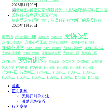
2026年1月20日
解密爱宠“问题行为”：从误解到科学纠正的温柔旅程
2026年1月20日
宠物心理
养宠物心理
养宠物
养蛇心理
宠物丢失
宠物心理医生
宠物心理咨询师
宠物心理健康
宠物心理咨询
宠物心理学
宠物心理沟通
宠物心理治疗
宠物心理疏导
宠物心理师
宠物心理疾病
宠物情绪安抚
宠物狗心理
宠物猫心理
宠物心理辅导
宠物训练
宠物行为
心理测试
心理疾病
心理问题
宠物走丢
男人心理
行为矫正
行为矫正
行为矫正
行为矫正
行为矫正
行为矫正
行为纠正
行为纠正
行为纠正
行为纠正
行为纠正
行为纠正
行为纠正
行为纠正
行为纠正
行为纠正
行为纠正
行为纠正
行为纠正
首页
正向训练
无惩罚引导方法
激励训练技巧
行为案例