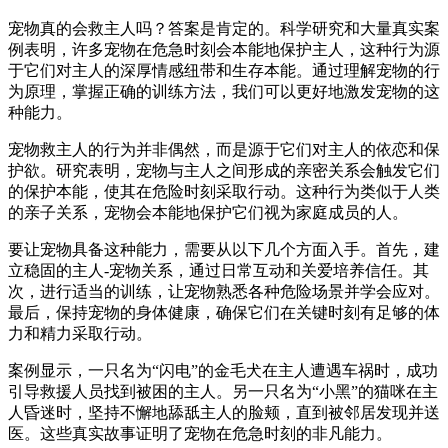
宠物真的会救主人吗？答案是肯定的。科学研究和大量真实案
例表明，许多宠物在危急时刻会本能地保护主人，这种行为源
于它们对主人的深厚情感纽带和生存本能。通过理解宠物的行
为原理，掌握正确的训练方法，我们可以更好地激发宠物的这
种能力。
宠物救主人的行为并非偶然，而是源于它们对主人的依恋和保
护欲。研究表明，宠物与主人之间形成的亲密关系会触发它们
的保护本能，使其在危险时刻采取行动。这种行为类似于人类
的亲子关系，宠物会本能地保护它们视为家庭成员的人。
要让宠物具备这种能力，需要从以下几个方面入手。首先，建
立稳固的主人-宠物关系，通过日常互动和关爱培养信任。其
次，进行适当的训练，让宠物熟悉各种危险场景并学会应对。
最后，保持宠物的身体健康，确保它们在关键时刻有足够的体
力和精力采取行动。
案例显示，一只名为“闪电”的金毛犬在主人遭遇车祸时，成功
引导救援人员找到被困的主人。另一只名为“小黑”的猫咪在主
人昏迷时，坚持不懈地舔舐主人的脸颊，直到被邻居发现并送
医。这些真实故事证明了宠物在危急时刻的非凡能力。