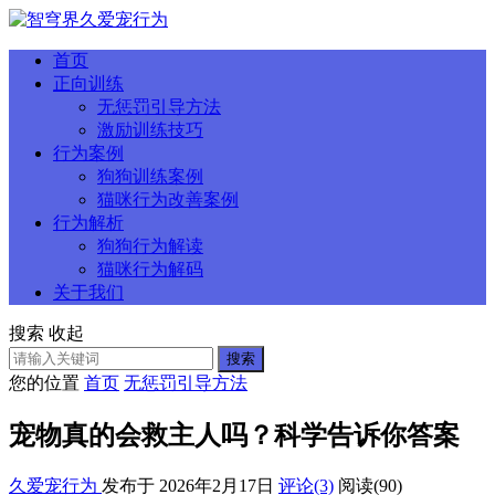
首页
正向训练
无惩罚引导方法
激励训练技巧
行为案例
狗狗训练案例
猫咪行为改善案例
行为解析
狗狗行为解读
猫咪行为解码
关于我们
搜索
收起
搜索
您的位置
首页
无惩罚引导方法
宠物真的会救主人吗？科学告诉你答案
久爱宠行为
发布于 2026年2月17日
评论(3)
阅读
(90)