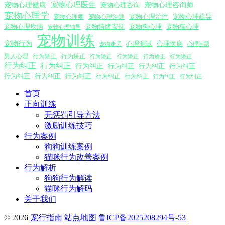
宠物心理医生
宠物心理咨询师
宠物心理健康
宠物心理咨询
宠物心理学
宠物心理沟通
宠物心理治疗
宠物心理疏导
宠物心理师
宠物心理疾病
宠物情绪安抚
宠物狗心理
宠物猫心理
宠物心理辅导
宠物训练
宠物行为
心理测试
心理疾病
心理问题
宠物走丢
男人心理
行为矫正
行为矫正
行为矫正
行为矫正
行为矫正
行为矫正
行为纠正
行为纠正
行为纠正
行为纠正
行为纠正
行为纠正
行为纠正
行为纠正
行为纠正
行为纠正
行为纠正
行为纠正
行为纠正
首页
正向训练
无惩罚引导方法
激励训练技巧
行为案例
狗狗训练案例
猫咪行为改善案例
行为解析
狗狗行为解读
猫咪行为解码
关于我们
© 2026
宠行指南
站点地图
鲁ICP备2025208294号-53