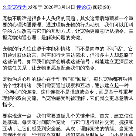
久爱宠行为
发布于 2026年3月14日
评论(5)
阅读
(98)
宠物不听话是很多主人头疼的问题，其实这背后隐藏着一个重
要的心理沟通原理。通过理解宠物的行为动机，我们可以用科
学的方法改善与它们的互动方式，让宠物更愿意听从指令。掌
握宠物沟通心理，是解决问题的关键。
宠物的行为往往源于本能和情绪，而不是简单的“不听话”。它
们通过肢体语言、叫声和行为表达需求，但很多主人却忽略了
这些信号。如果我们能学会解读这些信号，就能建立更深层次
的信任关系，让宠物更愿意配合我们的指令。
宠物沟通心理的核心在于“理解”和“回应”。每只宠物都有独特
的个性和情绪，我们需要通过观察和互动，逐步建立起一种
“心与心”的连接。这种连接不是强迫或命令，而是基于尊重与
理解的双向交流。当宠物感受到被理解，它们就会更愿意听从
指令。
要实现这一点，我们需要遵循几个关键步骤。首先，建立信任
是基础。每天花时间陪伴宠物，与它们进行眼神交流、抚摸和
互动，让它们感受到安全感。其次，理解宠物的情绪。当宠物
表现出焦虑、恐惧或兴奋时，我们需要及时回应，而不是用命