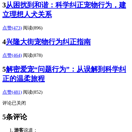
3
从困扰到和谐：科学纠正宠物行为，建
立理想人犬关系
点赞(473)
阅读
(896)
4
兴隆大街宠物行为纠正指南
点赞(464)
阅读
(878)
5
解密爱宠“问题行为”：从误解到科学纠
正的温柔旅程
点赞(481)
阅读
(852)
评论已关闭
5条评论
游客
说道：